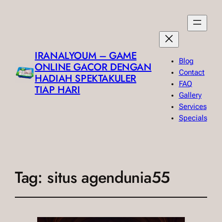
IRANALYOUM – GAME
Blog
ONLINE GACOR DENGAN
Contact
HADIAH SPEKTAKULER
FAQ
TIAP HARI
Gallery
Services
Specials
Tag:
situs agendunia55