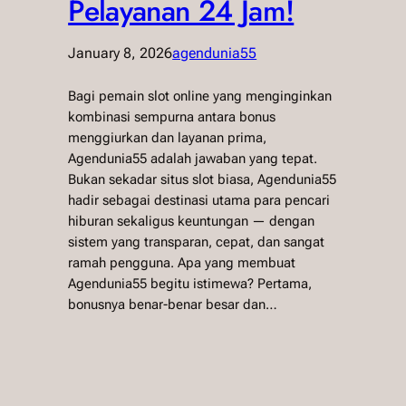
Pelayanan 24 Jam!
January 8, 2026
agendunia55
Bagi pemain slot online yang menginginkan
kombinasi sempurna antara bonus
menggiurkan dan layanan prima,
Agendunia55 adalah jawaban yang tepat.
Bukan sekadar situs slot biasa, Agendunia55
hadir sebagai destinasi utama para pencari
hiburan sekaligus keuntungan — dengan
sistem yang transparan, cepat, dan sangat
ramah pengguna. Apa yang membuat
Agendunia55 begitu istimewa? Pertama,
bonusnya benar-benar besar dan…