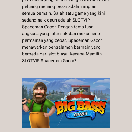
peluang menang besar adalah impian
semua pemain. Salah satu game yang kini
sedang naik daun adalah SLOTVIP
Spaceman Gacor. Dengan tema luar
angkasa yang futuristik dan mekanisme
permainan yang cepat, Spaceman Gacor
menawarkan pengalaman bermain yang
berbeda dari slot biasa. Kenapa Memilih
SLOTVIP Spaceman Gacor?…