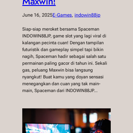
Maxwin!
June 16, 2025
E-Games
, 
indowin88jp
Siap-siap meroket bersama Spaceman
INDOWIN88JP, game slot yang lagi viral di
kalangan pecinta cuan! Dengan tampilan
futuristik dan gameplay simpel tapi bikin
nagih, Spaceman hadir sebagai salah satu
permainan paling gacor di tahun ini. Sekali
gas, peluang Maxwin bisa langsung
nyangkut! Buat kamu yang doyan sensasi
menegangkan dan cuan yang tak main-
main, Spaceman dari INDOWIN88JP…