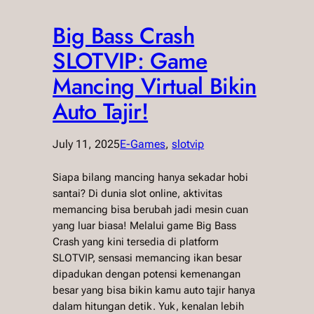
Big Bass Crash
SLOTVIP: Game
Mancing Virtual Bikin
Auto Tajir!
July 11, 2025
E-Games
, 
slotvip
Siapa bilang mancing hanya sekadar hobi
santai? Di dunia slot online, aktivitas
memancing bisa berubah jadi mesin cuan
yang luar biasa! Melalui game Big Bass
Crash yang kini tersedia di platform
SLOTVIP, sensasi memancing ikan besar
dipadukan dengan potensi kemenangan
besar yang bisa bikin kamu auto tajir hanya
dalam hitungan detik. Yuk, kenalan lebih