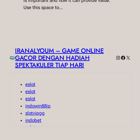
is important and how it can provide value.
Use this space to…
IRANALYOUM – GAME ONLINE
GACOR DENGAN HADIAH
Instagram
Faceboo
X
SPEKTAKULER TIAP HARI
eslot
eslot
eslot
indowin88jp
slotvipgg
indobet
eslot
indobet