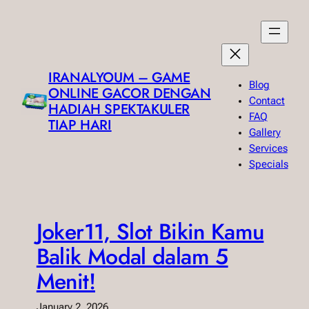
Skip
to
content
IRANALYOUM – GAME
Blog
ONLINE GACOR DENGAN
Contact
HADIAH SPEKTAKULER
FAQ
TIAP HARI
Gallery
Services
Specials
Joker11, Slot Bikin Kamu
Balik Modal dalam 5
Menit!
January 2, 2026