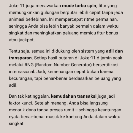
Joker11 juga menawarkan
mode turbo spin
, fitur yang
memungkinkan gulungan berputar lebih cepat tanpa jeda
animasi berlebihan. Ini mempercepat ritme permainan,
sehingga Anda bisa lebih banyak bermain dalam waktu
singkat dan meningkatkan peluang memicu fitur bonus
atau jackpot.
Tentu saja, semua ini didukung oleh sistem yang
adil dan
transparan
. Setiap hasil putaran di Joker11 dijamin acak
melalui RNG (Random Number Generator) bersertifikasi
internasional. Jadi, kemenangan cepat bukan karena
kecurangan, tapi benar-benar berdasarkan peluang yang
adil.
Dan tak ketinggalan,
kemudahan transaksi
juga jadi
faktor kunci. Setelah menang, Anda bisa langsung
menarik dana tanpa proses rumit—sehingga keuntungan
nyata benar-benar masuk ke kantong Anda dalam waktu
singkat.